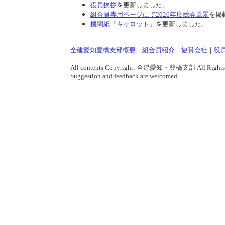
役員挨拶
を更新しました。
組合員専用ページにて2026年度総会風景
を掲
機関紙『キャロット』
を更新しました。
全建愛知豊橋支部概要
｜
組合員紹介
｜
協賛会社
｜
役
All contents Copyright: 全建愛知・豊橋支部 All Rights 
Suggestion and feedback are welcomed